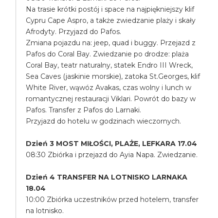
Na trasie krótki postój i space na najpiękniejszy klif
Cypru Cape Aspro, a także zwiedzanie plaży i skały
Afrodyty. Przyjazd do Pafos.
Zmiana pojazdu na: jeep, quad i buggy. Przejazd z
Pafos do Coral Bay. Zwiedzanie po drodze: plaża
Coral Bay, teatr naturalny, statek Endro III Wreck,
Sea Caves (jaskinie morskie), zatoka St.Georges, klif
White River, wąwóz Avakas, czas wolny i lunch w
romantycznej restauracji Viklari. Powrót do bazy w
Pafos. Transfer z Pafos do Larnaki.
Przyjazd do hotelu w godzinach wieczornych.
Dzień 3 MOST MIŁOŚCI, PLAŻE, LEFKARA 17.04
08:30 Zbiórka i przejazd do Ayia Napa. Zwiedzanie.
Dzień 4 TRANSFER NA LOTNISKO LARNAKA
18.04
10:00 Zbiórka uczestników przed hotelem, transfer
na lotnisko.