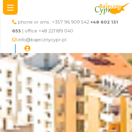
phone or sms : +357 96 909 542
+48 602 131
653
| office +48 221189 040
info@bajecznycypr.pl