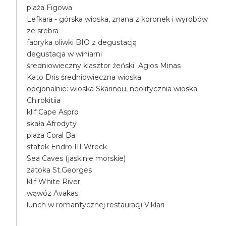
plaża Figowa
Lefkara - górska wioska, znana z koronek i wyrobów
ze srebra
fabryka oliwki BIO z degustacją
degustacja w winiarni
średniowieczny klasztor żeński Agios Minas
Kato Dris średniowieczna wioska
opcjonalnie: wioska Skarinou, neolitycznia wioska
Chirokitiia
klif Cape Aspro
skała Afrodyty
plaża Coral Ba
statek Endro III Wreck
Sea Caves (jaskinie morskie)
zatoka St.Georges
klif White River
wąwóz Avakas
lunch w romantycznej restauracji Viklari