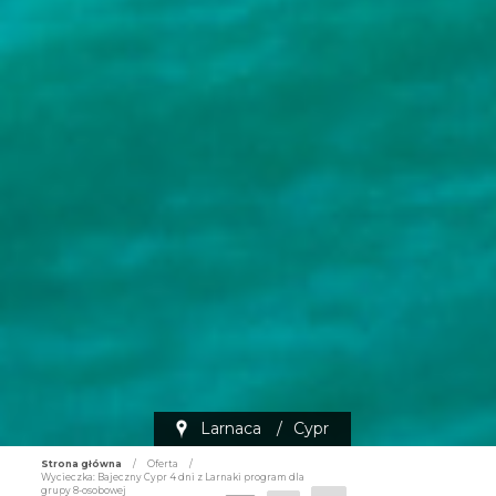
Larnaca
/
Cypr
Strona główna
/
Oferta
/
Wycieczka: Bajeczny Cypr 4 dni z Larnaki program dla
grupy 8-osobowej