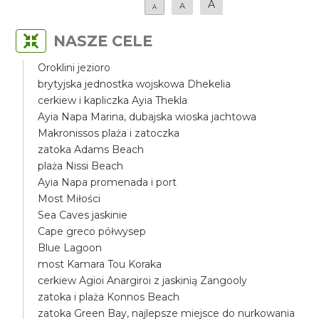
A
A
A
NASZE CELE
Oroklini jezioro
brytyjska jednostka wojskowa Dhekelia
cerkiew i kapliczka Ayia Thekla
Ayia Napa Marina, dubajska wioska jachtowa
Makronissos plaża i zatoczka
zatoka Adams Beach
plaża Nissi Beach
Ayia Napa promenada i port
Most Miłości
Sea Caves jaskinie
Cape greco półwysep
Blue Lagoon
most Kamara Tou Koraka
cerkiew Agioi Anargiroi z jaskinią Zangooly
zatoka i plaża Konnos Beach
zatoka Green Bay, najlepsze miejsce do nurkowania