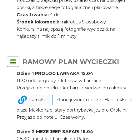
Podczas przejazdu przewidziano czas na postoje i
posiłki, a także sesje fotograficzne i plażowanie
Czas trwania:
4 dni
Środek lokomocji:
mikrobus 9-osobowy
Konkurs: na najlepszą fotografię wycieczki, na
najlepszy filmik do 1 minuty
RAMOWY PLAN WYCIECZKI
Dzień 1 PROLOG LARNAKA 15.04
11:30 odbiór grupy z lotniska w Larnace
Przejazd do hotelu z krótkim zwiedzaniem okolicy
Larnaki:
słone jeziora, meczet Han Tekkele,
plaża Makkenzie, stary port rybacki, jezioro Oroklini.
Przyjazd do hotelu. Czas wolny.
Dzień 2 MEZE JEEP SAFARI 16.04
08:30 Transfer z Larnaki do Pafos.