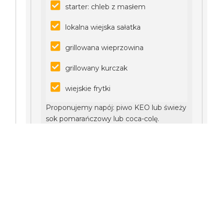
starter: chleb z masłem
lokalna wiejska sałatka
grillowana wieprzowina
grillowany kurczak
wiejskie frytki
Proponujemy napój: piwo KEO lub świeży
sok pomarańczowy lub coca-colę.
Degusta win cypryjskich