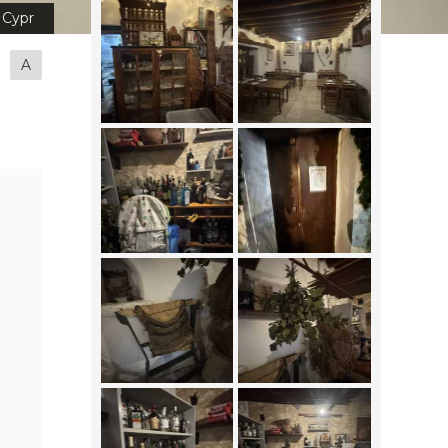
Cypr
A