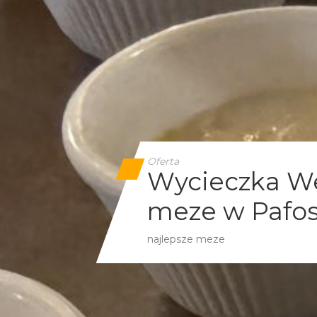
Oferta
Wycieczka We
meze w Pafo
najlepsze meze