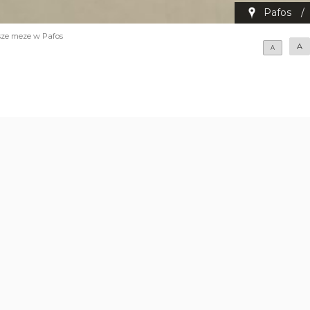
Pafos
/
sze meze w Pafos
A
A