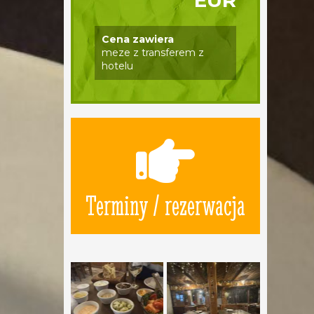
EUR
Cena zawiera
meze z transferem z
hotelu
Terminy / rezerwacja