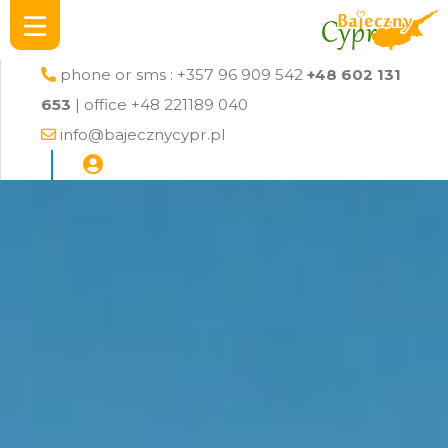
phone or sms : +357 96 909 542
+48 602 131
653
| office +48 221189 040
info@bajecznycypr.pl