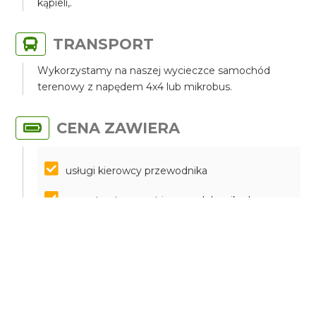
kąpieli,.
TRANSPORT
Wykorzystamy na naszej wycieczce samochód
terenowy z napędem 4x4 lub mikrobus.
CENA ZAWIERA
usługi kierowcy przewodnika
prywatny transport jeepem lub mikrobusem
parkingi
butelka wody
filiżanka cypryjskiej kawy