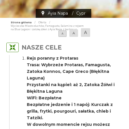
Ayia Napa
/
Cypr
Strona główna
/
Oferta
/
Wycieczka Miasto duchów, Famagusta, Salamina z rejsem
na Blue Lagoon i zatokę żółwi z Ayia Napa z barbecue
A
A
A
NASZE CELE
Rejs poranny z Protaras
Trasa: Wybrzeże Protaras, Famagusta,
Zatoka Konnos, Cape Greco (Błękitna
Laguna)
Przystanki na kąpiel: aż 2, Zatoka Żółwi i
Błękitna Laguna
WiFi: Bezpłatne
Bezpłatne jedzenie i 1 napój: Kurczak z
grilla, frytki, pourgouri, sałatka, chleb i
Tatziki.
W dowolnym momencie rejsu możesz