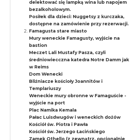
delektować się lampką wina lub napojem
bezalkoholowym.
Posiłek dla dzieci: Nuggetsy z kurczaka,
dostępne na zamówienie przy rezerwacji.
Famagusta stare miasto
Mury weneckie Famagusty, wyjście na
bastion
Meczet Lali Mustafy Pasza, czyli
średniowiecczna katedra Notre Damm jak
w Reims
Dom Wenecki
Bliźniacze kościoły Joannitów i
Templariuszy
Weneckie mury obronne w Famaguście -
wyjście na port
Plac Namika Kemala
Pałac Luisdwugów i weneckich dożów
Kościół św. Piotra i Pawła
Kościół św. Jerzego Łacińskiego
Zamek Othello (z zewnątrz, opcjonalnie