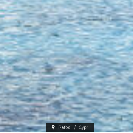
Pafos
/
Cypr