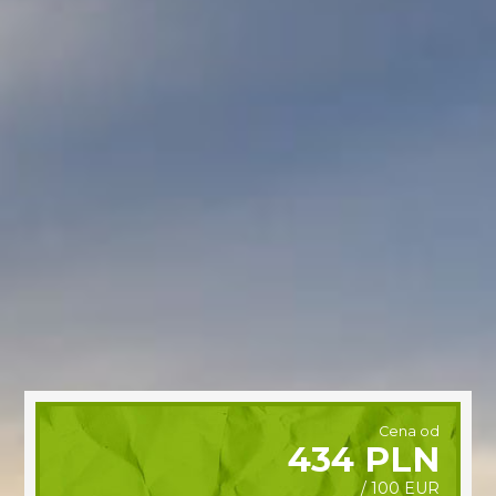
Cena od
434 PLN
/ 100 EUR