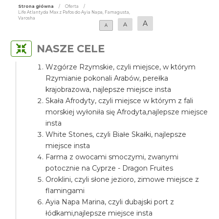
Strona główna
/
Oferta
/
Life Atlantyda Max z Pafos do Ayia Napa, Famagusta,
Varosha
A
A
A
NASZE CELE
Wzgórze Rzymskie, czyli miejsce, w którym
Rzymianie pokonali Arabów, perełka
krajobrazowa, najlepsze miejsce insta
Skała Afrodyty, czyli miejsce w którym z fali
morskiej wyłoniła się Afrodyta,najlepsze miejsce
insta
White Stones, czyli Białe Skałki, najlepsze
miejsce insta
Farma z owocami smoczymi, zwanymi
potocznie na Cyprze - Dragon Fruites
Oroklini, czyli słone jezioro, zimowe miejsce z
flamingami
Ayia Napa Marina, czyli dubajski port z
łódkami,najlepsze miejsce insta