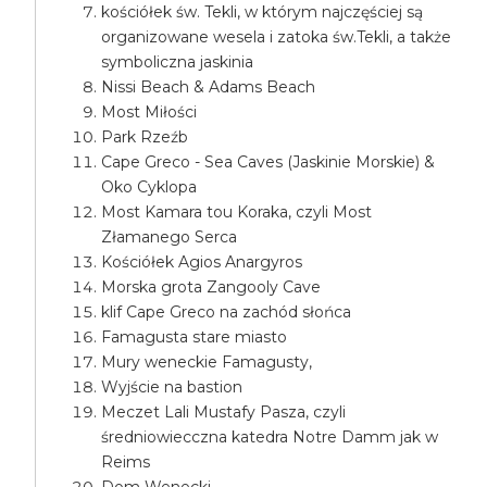
kościółek św. Tekli, w którym najczęściej są
organizowane wesela i zatoka św.Tekli, a także
symboliczna jaskinia
Nissi Beach & Adams Beach
Most Miłości
Park Rzeźb
Cape Greco - Sea Caves (Jaskinie Morskie) &
Oko Cyklopa
Most Kamara tou Koraka, czyli Most
Złamanego Serca
Kościółek Agios Anargyros
Morska grota Zangooly Cave
klif Cape Greco na zachód słońca
Famagusta stare miasto
Mury weneckie Famagusty,
Wyjście na bastion
Meczet Lali Mustafy Pasza, czyli
średniowiecczna katedra Notre Damm jak w
Reims
Dom Wenecki