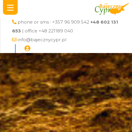
phone or sms : +357 96 909 542
+48 602 131
653
| office +48 221189 040
info@bajecznycypr.pl