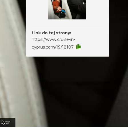
Link do tej strony:
https://www.cruise-in-
cyprus.com/19/18107
Cypr