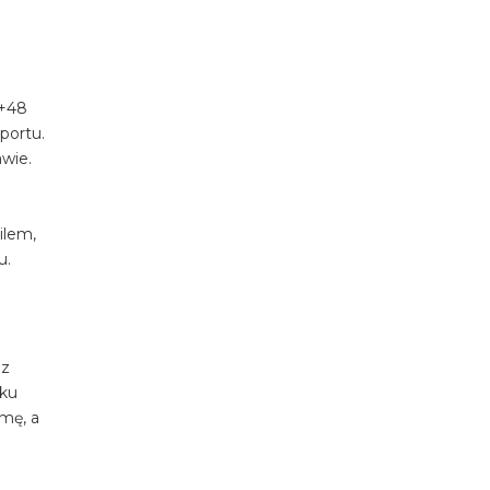
u+48
portu.
awie.
ilem,
u.
 z
dku
mę, a