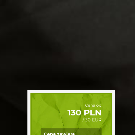
Cena od
130 PLN
/ 30 EUR
Cena zawiera