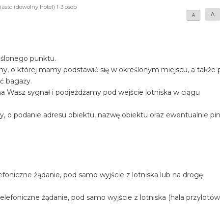
iasto (dowolny hotel) 1-3 osób
A
A
eślonego punktu.
iny, o której mamy podstawić się w określonym miejscu, a także
ość bagaży.
a Wasz sygnał i podjeżdżamy pod wejście lotniska w ciągu
y, o podanie adresu obiektu, nazwę obiektu oraz ewentualnie pi
foniczne żądanie, pod samo wyjście z lotniska lub na drogę
efoniczne żądanie, pod samo wyjście z lotniska (hala przylotów