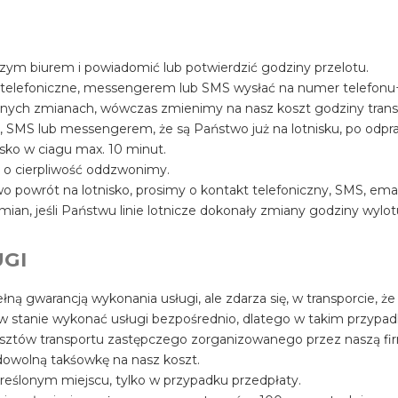
szym biurem i powiadomić lub potwierdzić godziny przelotu.
 telefoniczne, messengerem lub SMS wysłać na numer telefon
ualnych zmianach, wówczas zmienimy na nasz koszt godziny trans
, SMS lub messengerem, że są Państwo już na lotnisku, po odpr
sko w ciagu max. 10 minut.
y o cierpliwość oddzwonimy.
 powrót na lotnisko, prosimy o kontakt telefoniczny, SMS, ema
mian, jeśli Państwu linie lotnicze dokonały zmiany godziny wylot
GI
łną gwarancją wykonania usługi, ale zdarza się, w transporcie, że
 w stanie wykonać usługi bezpośrednio, dlatego w takim przypa
osztów transportu zastępczego zorganizowanego przez naszą fir
owolną takśowkę na nasz koszt.
reślonym miejscu, tylko w przypadku przedpłaty.