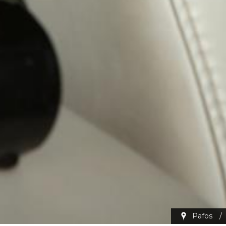
Pafos
/