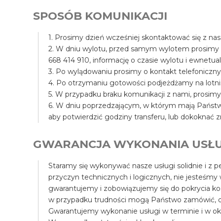
SPOSÓB KOMUNIKACJI
1. Prosimy dzień wcześniej skontaktować się z na
2. W dniu wylotu, przed samym wylotem prosimy
668 414 910, informację o czasie wylotu i ewnet
3. Po wylądowaniu prosimy o kontakt telefoniczny
4. Po otrzymaniu gotowości podjeżdżamy na lotni
5. W przypadku braku komunikacji z nami, prosim
6. W dniu poprzedzającym, w którym mają Państwo
aby potwierdzić godziny transferu, lub dokoknać z
GWARANCJA WYKONANIA USŁU
Staramy się wykonywać nasze usługi solidnie i z pe
przyczyn technicznych i logicznych, nie jesteśmy
gwarantujemy i zobowiązujemy się do pokrycia k
w przypadku trudności mogą Państwo zamówić, d
Gwarantujemy wykonanie usługi w terminie i w ok