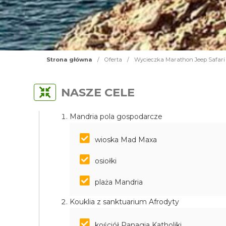
Strona główna
/
Oferta
/
Wycieczka Marathon Jeep Safari 
NASZE CELE
Mandria pola gospodarcze
wioska Mad Maxa
osiołki
plaża Mandria
Kouklia z sanktuarium Afrodyty
kościół Panagia Katholiki