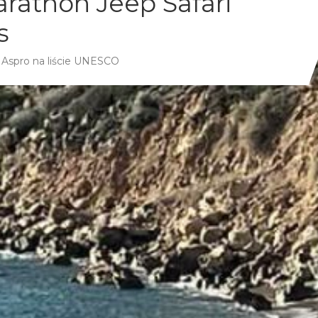
rathon Jeep Safari
s
e Aspro na liście UNESCO