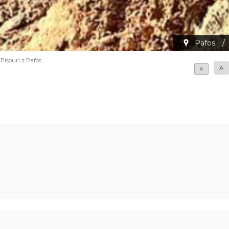
Pafos
/
Pisouri z Pafos
A
A