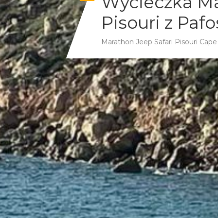
Wycieczka Ma
Pisouri z Pafo
Marathon Jeep Safari Pisouri Cap