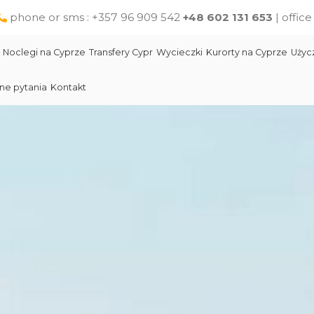
phone or sms : +357 96 909 542
+48 602 131 653
| offic
Noclegi na Cyprze
Transfery Cypr
Wycieczki
Kurorty na Cyprze
Użyc
ne pytania
Kontakt
Larnaka
Słynni ludzie Cypru
Wycieczki jednodniowe na Cyprze z Pafos
Skała Afodyty
Limassol
Restauracje na Cyprze
Wycieczki z Larnaki
Lara Beach Plaża
Pomoc na Cyprze dla polskich turystów
Wycieczki z Protaras
Lokalne produkty na Cyprze
Cypr Atrakcje
Cypr - Państwo
Skała Afodyty