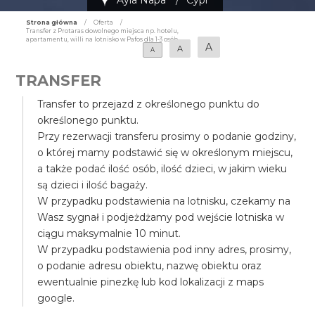
Ayia Napa
/
Cypr
Strona główna
/
Oferta
/
Transfer z Protaras dowolnego miejsca np. hotelu,
apartamentu, willi na lotnisko w Pafos dla 1-3 osób
A
A
A
TRANSFER
Transfer to przejazd z określonego punktu do
określonego punktu.
Przy rezerwacji transferu prosimy o podanie godziny,
o której mamy podstawić się w określonym miejscu,
a także podać ilość osób, ilość dzieci, w jakim wieku
są dzieci i ilość bagaży.
W przypadku podstawienia na lotnisku, czekamy na
Wasz sygnał i podjeżdżamy pod wejście lotniska w
ciągu maksymalnie 10 minut.
W przypadku podstawienia pod inny adres, prosimy,
o podanie adresu obiektu, nazwę obiektu oraz
ewentualnie pinezkę lub kod lokalizacji z maps
google.