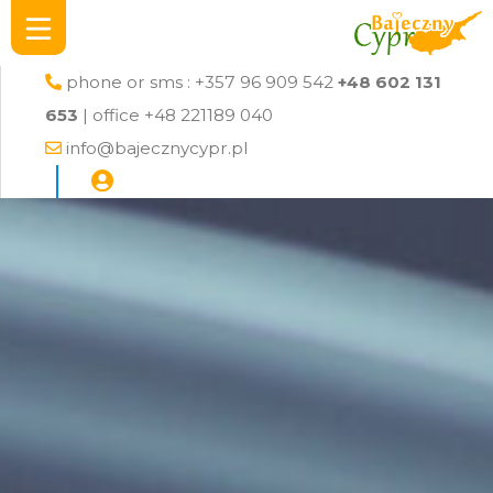
phone or sms : +357 96 909 542
+48 602 131
653
| office +48 221189 040
info@bajecznycypr.pl