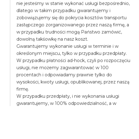
nie jesteśmy w stanie wykonać usługi bezpośrednio,
dlatego w takim przypadku gwarantujemy i
zobowiązujemy się do pokrycia kosztów transportu
zastępczego zorganizowanego przez naszą firmę, a
w przypadku trudności mogą Państwo zamówić,
dowolną takśowkę na nasz koszt.
Gwarantujemy wykonanie usługi w terminie i w
określonym miejscu, tylko w przypadku przedpłaty.
W przypadku płatności ad-hock, czyli po rozpoczęciu
usługi, nie możemy zagwarantować w 100
procentach i odpowiadamy prawnie tylko do
wysokości, kwoty usługi, opublikowanej, przez naszą
firmę.
W przypadku przedpłaty, i nie wykonania usługi
gwarantujemy, w 100% odpowiedzialność, a w
przypadku poniesienia większych kosztów,
pokryjemy różnicę, np. mogą Państwo na nasz koszt
zamówić droższą takśówkę.