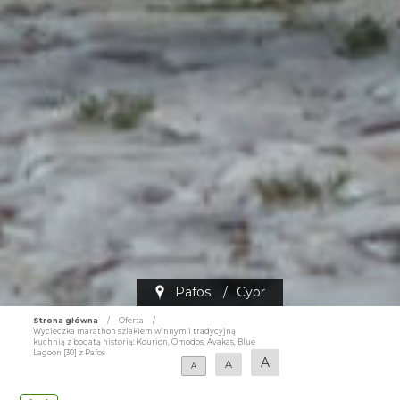
Pafos
/
Cypr
Strona główna
/
Oferta
/
Wycieczka marathon szlakiem winnym i tradycyjną
kuchnią z bogatą historią: Kourion, Omodos, Avakas, Blue
Lagoon [30] z Pafos
A
A
A