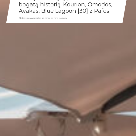
bogatą historią: Kourion, Omodos,
Avakas, Blue Lagoon [30] z Pafos
Najlepsza wycieczka sezonu, od rana do nocy