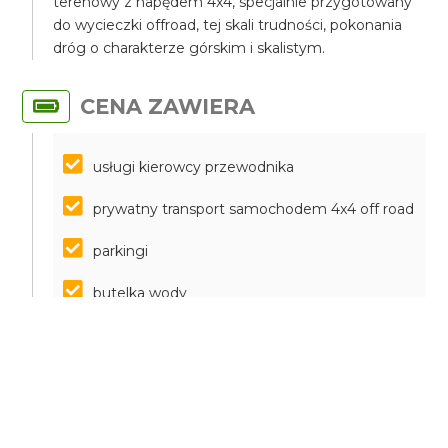
terenowy z napędem 4x4, specjalnie przygotowany
do wycieczki offroad, tej skali trudności, pokonania
dróg o charakterze górskim i skalistym.
CENA ZAWIERA
usługi kierowcy przewodnika
prywatny transport samochodem 4x4 off road
parkingi
butelka wody
filiżanka cypryjskiej kawy
degustacja lokalnych napojów