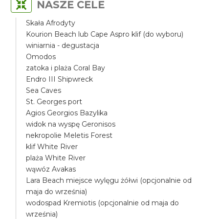
NASZE CELE
Skała Afrodyty
Kourion Beach lub Cape Aspro klif (do wyboru)
winiarnia - degustacja
Omodos
zatoka i plaża Coral Bay
Endro III Shipwreck
Sea Caves
St. Georges port
Agios Georgios Bazylika
widok na wyspę Geronisos
nekropolie Meletis Forest
klif White River
plaża White River
wąwóz Avakas
Lara Beach miejsce wylęgu żółwi (opcjonalnie od
maja do września)
wodospad Kremiotis (opcjonalnie od maja do
września)