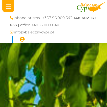
phone or sms : +357 96 909 542
+48 602 131
653
| office +48 221189 040
info@bajecznycypr.pl