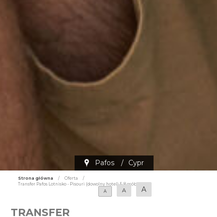
Pafos
/
Cypr
Strona główna
/
Oferta
/
Transfer Pafos Lotnisko - Pisouri (dowolny hotel) 5-8 osób
A
A
A
TRANSFER