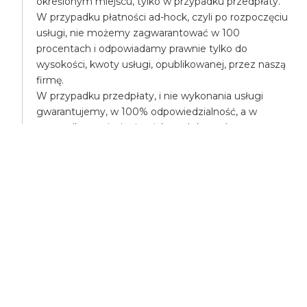
określonym miejscu, tylko w przypadku przedpłaty.
W przypadku płatności ad-hock, czyli po rozpoczęciu
usługi, nie możemy zagwarantować w 100
procentach i odpowiadamy prawnie tylko do
wysokości, kwoty usługi, opublikowanej, przez naszą
firmę.
W przypadku przedpłaty, i nie wykonania usługi
gwarantujemy, w 100% odpowiedzialność, a w
przypadku poniesienia większych kosztów,
pokryjemy różnicę, np. mogą Państwo na nasz koszt
zamówić droższą takśówkę.
UBEZPIECZENIA
Wszyscy uczestnicy transportu są ubezpieczeni,
posiadamy ubezpieczenie OC - odpowiedzialności
cywilnej.
Posiadamy także ubezpieczenie NW - nieszczęśliwe
wypadki.
Nasze usługi wykonujemy zgodnie z ustawą o