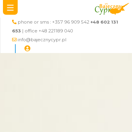
phone or sms : +357 96 909 542
+48 602 131
653
| office +48 221189 040
info@bajecznycypr.pl