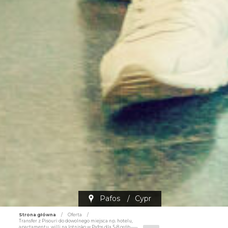
Pafos
/
Cypr
Strona główna
/
Oferta
/
Transfer z Pisouri do dowolnego miejsca np. hotelu,
apartamentu, willi na lotnisko w Pafos dla 5-8 osób