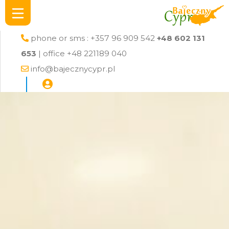
phone or sms : +357 96 909 542
+48 602 131
653
| office +48 221189 040
info@bajecznycypr.pl