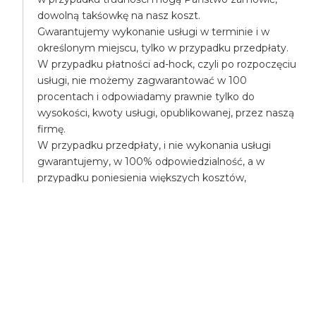
dowolną takśowkę na nasz koszt.
Gwarantujemy wykonanie usługi w terminie i w
określonym miejscu, tylko w przypadku przedpłaty.
W przypadku płatności ad-hock, czyli po rozpoczęciu
usługi, nie możemy zagwarantować w 100
procentach i odpowiadamy prawnie tylko do
wysokości, kwoty usługi, opublikowanej, przez naszą
firmę.
W przypadku przedpłaty, i nie wykonania usługi
gwarantujemy, w 100% odpowiedzialność, a w
przypadku poniesienia większych kosztów,
pokryjemy różnicę, np. mogą Państwo na nasz koszt
zamówić droższą takśówkę.
UBEZPIECZENIA
Wszyscy uczestnicy transportu są ubezpieczeni,
posiadamy ubezpieczenie OC - odpowiedzialności
cywilnej.