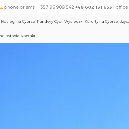
phone or sms : +357 96 909 542
+48 602 131 653
| offic
Noclegi na Cyprze
Transfery Cypr
Wycieczki
Kurorty na Cyprze
Użyc
ne pytania
Kontakt
Larnaka
Słynni ludzie Cypru
Wycieczki jednodniowe na Cyprze z Pafos
Skała Afodyty
Limassol
Restauracje na Cyprze
Wycieczki z Larnaki
Lara Beach Plaża
Pomoc na Cyprze dla polskich turystów
Wycieczki z Protaras
Lokalne produkty na Cyprze
Cypr Atrakcje
Cypr - Państwo
Skała Afodyty