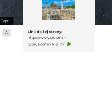
Cypr
Link do tej strony:
A
https://www.cruise-in-
cyprus.com/71/18107