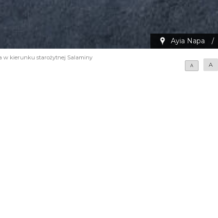
Ayia Napa
/
 w kierunku starożytnej Salaminy
A
A