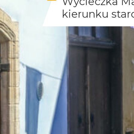
Wycieczka Ma
kierunku star