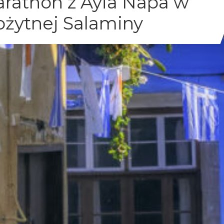
rathon z Ayia Napa w
ożytnej Salaminy