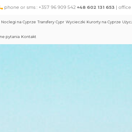
phone or sms : +357 96 909 542
+48 602 131 653
| offic
Noclegi na Cyprze
Transfery Cypr
Wycieczki
Kurorty na Cyprze
Użyc
ne pytania
Kontakt
Larnaka
Słynni ludzie Cypru
Wycieczki jednodniowe na Cyprze z Pafos
Skała Afodyty
Limassol
Restauracje na Cyprze
Wycieczki z Larnaki
Lara Beach Plaża
Pomoc na Cyprze dla polskich turystów
Wycieczki z Protaras
Lokalne produkty na Cyprze
Cypr Atrakcje
Cypr - Państwo
Skała Afodyty