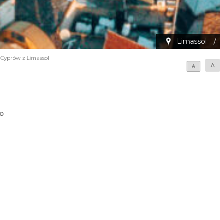
Limassol
/
 Cyprów z Limassol
A
A
go