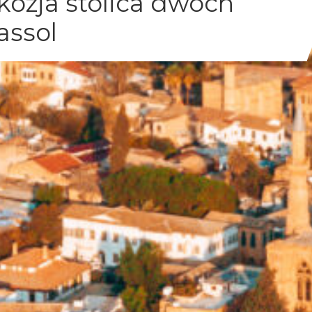
kozja stolica dwóch
assol