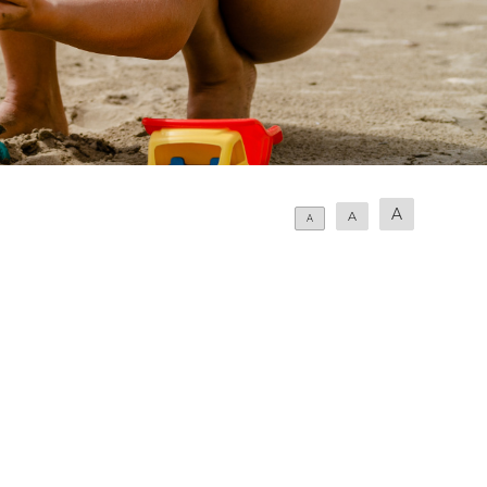
A
A
A