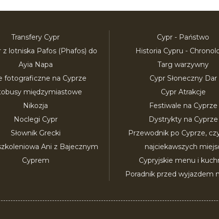
Transfery Cypr
Cypr - Państwo
r z lotniska Pafos (Phafos) do
Historia Cypru - Chronol
Ayia Napa
Targ warzywny
e fotograficzne na Cyprze
Cypr Słoneczny Dar
tobusy międzymiastowe
Cypr Atrakcje
Nikozja
Festiwale na Cyprze
Noclegi Cypr
Dystrykty na Cyprze
Słownik Grecki
Przewodnik po Cyprze, czyli
szkoleniowa Ani z Bajecznym
najciekawszych miejs
Cyprem
Cypryjskie menu i kuch
Poradnik przed wyjazdem n